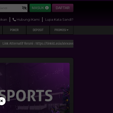
MASUK
DAFTAR
ikan
Hubungi Kami
Lupa Kata Sandi?
POKER
DEPOSIT
PROMOSI
k Alternatif Resmi : https://linkid.asia/alexavegas-go https://linkid.
×