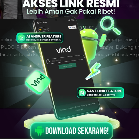
E-SPORTS
nline yang dimainkan oleh profesional gamer. Berbagai jenis ga
UBG, FIFA dan berbagai game menantang lainnya. Dukung ti
taruh serta raih kesempatan mendapatkan bonus cashback E-spo
MAINKAN
Belum Punya Akun?
Daftar Gratis!