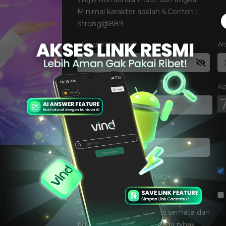
Minimal karakter adalah 6.Contoh :
Strong@889
Ulangi Kata Sandi
No
E-Mail
Ko
Telepon
+62
*Kami akan tetap menjaga
kerahasiaan data-data pribadi
pelanggan dan hanya digunakan
untuk kepentingan bisnis semata dan
tidak akan diberikan kepada pihak